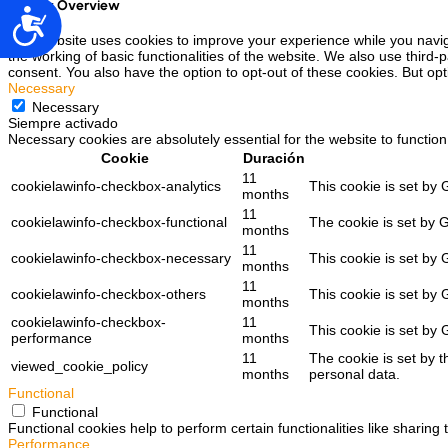
Privacy Overview
Accesibilidad
This website uses cookies to improve your experience while you navig
the working of basic functionalities of the website. We also use third
consent. You also have the option to opt-out of these cookies. But op
Necessary
Necessary
Siempre activado
Necessary cookies are absolutely essential for the website to function
Cookie
Duración
11
cookielawinfo-checkbox-analytics
This cookie is set by 
months
11
cookielawinfo-checkbox-functional
The cookie is set by 
months
11
cookielawinfo-checkbox-necessary
This cookie is set by
months
11
cookielawinfo-checkbox-others
This cookie is set by
months
cookielawinfo-checkbox-
11
This cookie is set by
performance
months
11
The cookie is set by 
viewed_cookie_policy
months
personal data.
Functional
Functional
Functional cookies help to perform certain functionalities like sharing
Performance