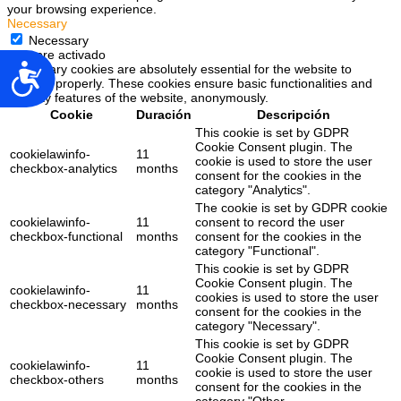
your browsing experience.
Necessary
Necessary
Siempre activado
Accesibilidad
Necessary cookies are absolutely essential for the website to
function properly. These cookies ensure basic functionalities and
security features of the website, anonymously.
Cookie
Duración
Descripción
This cookie is set by GDPR
Cookie Consent plugin. The
cookielawinfo-
11
cookie is used to store the user
checkbox-analytics
months
consent for the cookies in the
category "Analytics".
The cookie is set by GDPR cookie
cookielawinfo-
11
consent to record the user
checkbox-functional
months
consent for the cookies in the
category "Functional".
This cookie is set by GDPR
Cookie Consent plugin. The
cookielawinfo-
11
cookies is used to store the user
checkbox-necessary
months
consent for the cookies in the
category "Necessary".
This cookie is set by GDPR
Cookie Consent plugin. The
cookielawinfo-
11
cookie is used to store the user
checkbox-others
months
consent for the cookies in the
category "Other.