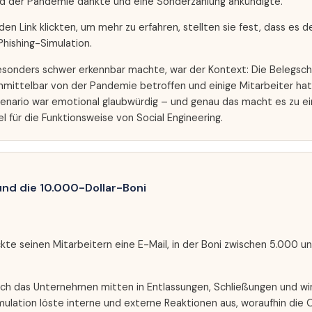
nd der Pandemie dankte und eine Sonderzahlung ankündigte.
 den Link klickten, um mehr zu erfahren, stellten sie fest, dass es 
Phishing-Simulation.
esonders schwer erkennbar machte, war der Kontext: Die Belegsch
 unmittelbar von der Pandemie betroffen und einige Mitarbeiter ha
zenario war emotional glaubwürdig – und genau das macht es zu e
l für die Funktionsweise von Social Engineering.
und die 10.000-Dollar-Boni
ckte seinen Mitarbeitern eine E-Mail, in der Boni zwischen 5.000 un
 sich das Unternehmen mitten in Entlassungen, Schließungen und wi
mulation löste interne und externe Reaktionen aus, woraufhin die 