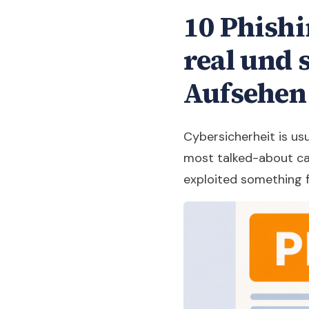
10 Phishi
real und 
Aufsehen
Cybersicherheit is us
most talked-about cas
exploited something 