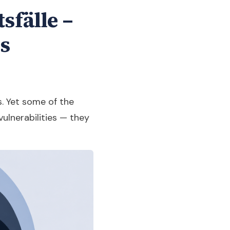
sfälle –
es
. Yet some of the
ulnerabilities — they